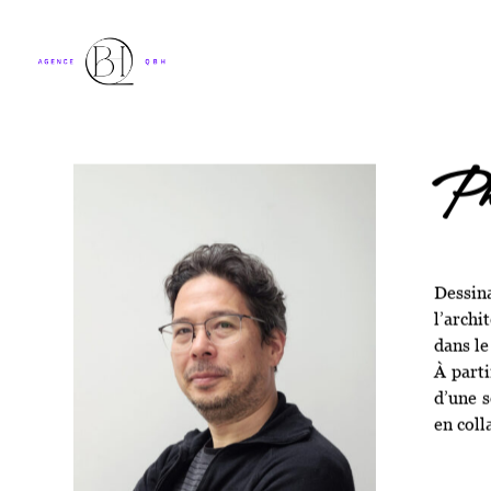
P
Dessina
l’archi
dans le
À parti
d’une s
en coll