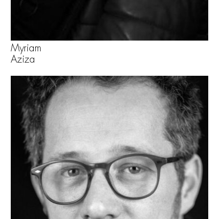
Myriam
Aziza