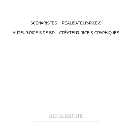
SCÉNARISTES
RÉALISATEUR·RICE·S
AUTEUR·RICE·S DE BD
CRÉATEUR·RICE·S GRAPHIQUES